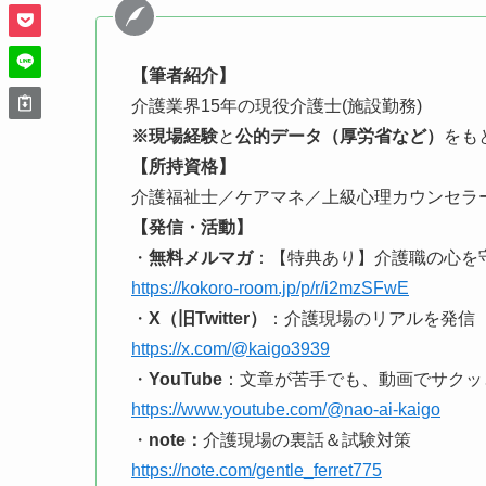
【筆者紹介】
介護業界15年の現役介護士(施設勤務)
※現場経験
と
公的データ（厚労省など）
をも
【所持資格】
介護福祉士／ケアマネ／上級心理カウンセラ
【発信・活動】
・
無料メルマガ
：【特典あり】介護職の心を
https://kokoro-room.jp/p/r/i2mzSFwE
・
X（旧Twitter）
：介護現場のリアルを発信
https://x.com/@kaigo3939
・
YouTube
：文章が苦手でも、動画でサクッ
https://www.youtube.com/@nao-ai-kaigo
・
note：
介護現場の裏話＆試験対策
https://note.com/gentle_ferret775