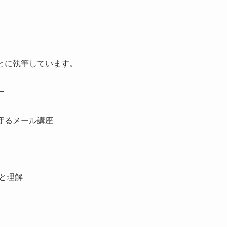
とに執筆しています。
ー
守るメール講座
と理解