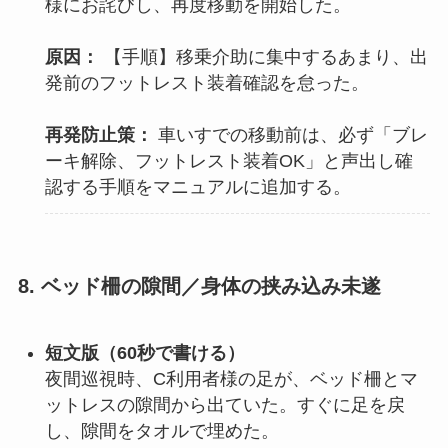
様にお詫びし、再度移動を開始した。
原因：
【手順】移乗介助に集中するあまり、出
発前のフットレスト装着確認を怠った。
再発防止策：
車いすでの移動前は、必ず「ブレ
ーキ解除、フットレスト装着OK」と声出し確
認する手順をマニュアルに追加する。
8. ベッド柵の隙間／身体の挟み込み未遂
短文版（60秒で書ける）
夜間巡視時、C利用者様の足が、ベッド柵とマ
ットレスの隙間から出ていた。すぐに足を戻
し、隙間をタオルで埋めた。