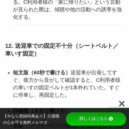
る。C利用者様の「家に帰りたい」という言動
が見られた際は、傾聴や他の活動への誘導を強
化する。
12. 送迎車での固定不十分（シートベルト／
車いす固定）
短文版（60秒で書ける）
送迎車が出発してす
ぐ、後方から音がして確認すると、C利用者様
の車いすの固定ベルトが1本外れていた。すぐ
に停車し、再固定した。
詳細版（
５分で書ける
）
【今なら登録特典あり】介護職
詳しくはこちら
の心を守る無料メルマガ
状況：
デイサービスの送迎車が施設を出て、最