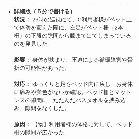
詳細版（
５分で書ける
）
状況：
23時の巡視にて、C利用者様がベッド上
で体勢を変えた際に、左足がベッド柵（2本
柵）の下段の隙間から膝まで出てしまっている
のを発見した。
影響：
身体が挟まり、圧迫による循環障害や骨
折の可能性があった。
対応：
ゆっくりと足をベッド内に戻し、お身体
に痛みや変色がないか確認。ベッド柵とマット
レスの隙間に、たたんだバスタオルを挟み込
み、隙間をなくした。
原因：
【物】利用者様の体格に対して、ベッド
柵の隙間が広かった。