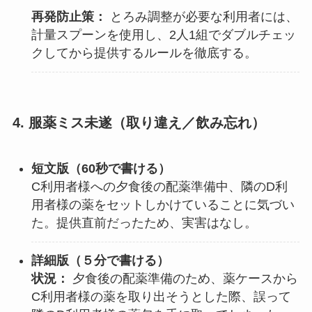
再発防止策：
とろみ調整が必要な利用者には、
計量スプーンを使用し、2人1組でダブルチェッ
クしてから提供するルールを徹底する。
4. 服薬ミス未遂（取り違え／飲み忘れ）
短文版（60秒で書ける）
C利用者様への夕食後の配薬準備中、隣のD利
用者様の薬をセットしかけていることに気づい
た。提供直前だったため、実害はなし。
詳細版（
５分で書ける
）
状況：
夕食後の配薬準備のため、薬ケースから
C利用者様の薬を取り出そうとした際、誤って