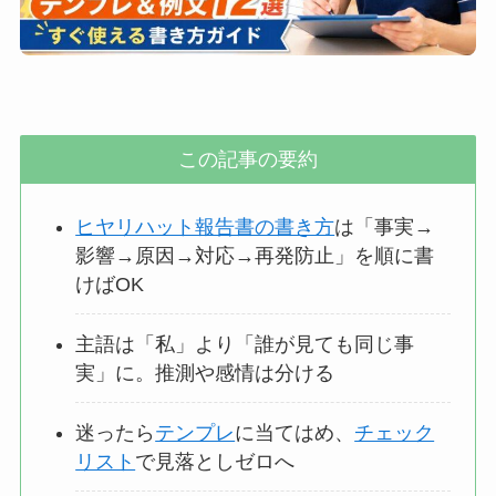
この記事の要約
ヒヤリハット報告書の書き方
は「事実→
影響→原因→対応→再発防止」を順に書
けばOK
主語は「私」より「誰が見ても同じ事
実」に。推測や感情は分ける
迷ったら
テンプレ
に当てはめ、
チェック
リスト
で見落としゼロへ