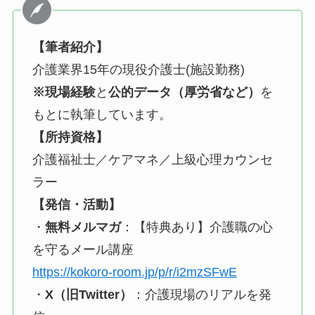
【筆者紹介】
介護業界15年の現役介護士(施設勤務)
※現場経験
と
公的データ（厚労省など）
を
もとに執筆しています。
【所持資格】
介護福祉士／ケアマネ／上級心理カウンセ
ラー
【発信・活動】
・
無料メルマガ
：【特典あり】介護職の心
を守るメール講座
https://kokoro-room.jp/p/r/i2mzSFwE
・
X（旧Twitter）
：介護現場のリアルを発