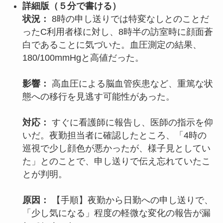
詳細版（
５分で書ける
）
状況：
8時の申し送りでは特変なしとのことだ
ったC利用者様に対し、8時半の訪室時に顔面蒼
白であることに気づいた。血圧測定の結果、
180/100mmHgと高値だった。
影響：
高血圧による脳血管疾患など、重篤な状
態への移行を見逃す可能性があった。
対応：
すぐに看護師に報告し、医師の指示を仰
いだ。夜勤担当者に確認したところ、「4時の
巡視で少し顔色が悪かったが、様子見としてい
た」とのことで、申し送りで伝え忘れていたこ
とが判明。
原因：
【手順】夜勤から日勤への申し送りで、
「少し気になる」程度の軽微な変化の報告が漏