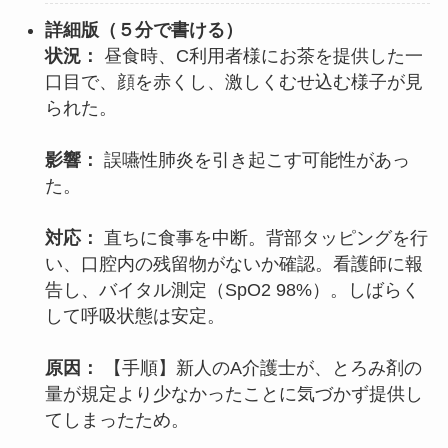
詳細版（
５分で書ける
）
状況：
昼食時、C利用者様にお茶を提供した一
口目で、顔を赤くし、激しくむせ込む様子が見
られた。
影響：
誤嚥性肺炎を引き起こす可能性があっ
た。
対応：
直ちに食事を中断。背部タッピングを行
い、口腔内の残留物がないか確認。看護師に報
告し、バイタル測定（SpO2 98%）。しばらく
して呼吸状態は安定。
原因：
【手順】新人のA介護士が、とろみ剤の
量が規定より少なかったことに気づかず提供し
てしまったため。