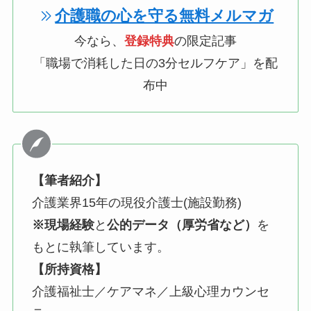
介護職の心を守る無料メルマガ
今なら、
登録特典
の限定記事
「職場で消耗した日の3分セルフケア」を配
布中
【筆者紹介】
介護業界15年の現役介護士(施設勤務)
※現場経験
と
公的データ（厚労省など）
を
もとに執筆しています。
【所持資格】
介護福祉士／ケアマネ／上級心理カウンセ