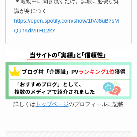
通勤中に聞き流すだけ。試験に必要な知
識が身につく
https://open.spotify.com/show/1tVJ8uB7sM
QuhKdMTH12kY
詳しくは
トップページ
のプロフィールに記載