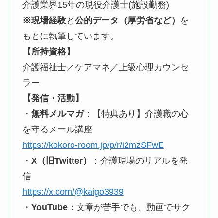
介護業界15年の現役介護士(施設勤務)
※現場経験
と
公的データ（厚労省など）
を
もとに執筆しています。
【所持資格】
介護福祉士／ケアマネ／上級心理カウンセ
ラー
【発信・活動】
・
無料メルマガ
：【特典あり】介護職の心
を守るメール講座
https://kokoro-room.jp/p/r/i2mzSFwE
・
X（旧Twitter）
：介護現場のリアルを発
信
https://x.com/@kaigo3939
・
YouTube
：文章が苦手でも、動画でサク