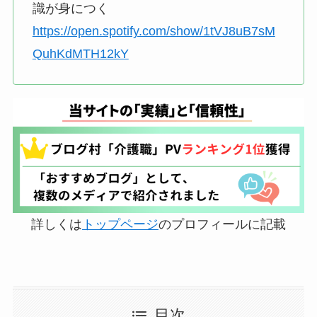
識が身につく
https://open.spotify.com/show/1tVJ8uB7sM
QuhKdMTH12kY
詳しくは
トップページ
のプロフィールに記載
目次