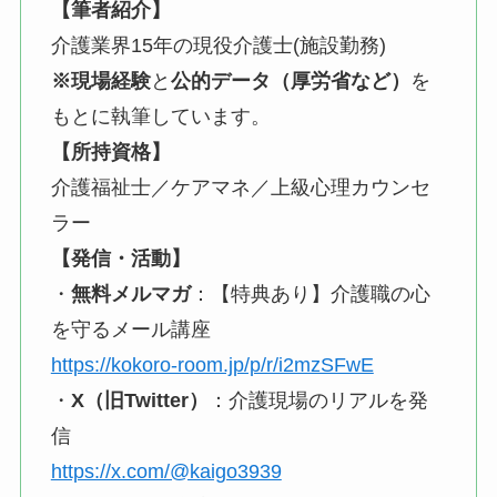
【筆者紹介】
介護業界15年の現役介護士(施設勤務)
※現場経験
と
公的データ（厚労省など）
を
もとに執筆しています。
【所持資格】
介護福祉士／ケアマネ／上級心理カウンセ
ラー
【発信・活動】
・
無料メルマガ
：【特典あり】介護職の心
を守るメール講座
https://kokoro-room.jp/p/r/i2mzSFwE
・
X（旧Twitter）
：介護現場のリアルを発
信
https://x.com/@kaigo3939